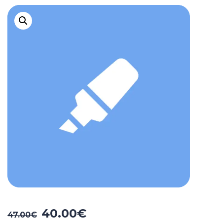
40.00
€
47.00
€