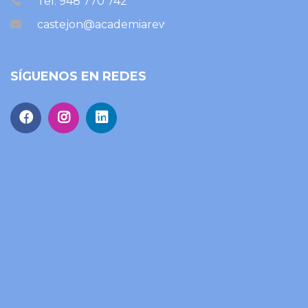
Tel: 948 770 742
castejon@academiareward.com
SÍGUENOS EN REDES
EE