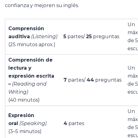
confianza y mejoren su inglés.
Un
Comprensión
máx
auditiva
(Listening)
5
partes/
25
preguntas
de 5
(25 minutos aprox.)
esc
Comprensión de
lectura y
Un
expresión escrita
máx
7
partes/
44
preguntas
–
(Reading and
de 5
Writing)
esc
(40 minutos)
Un
Expresión
máx
oral
(Speaking)
4
partes
de 5
(3–5 minutos)
esc