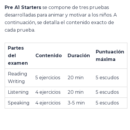
Pre A1 Starters
se compone de tres pruebas
desarrolladas para animar y motivar a los niños. A
continuación, se detalla el contenido exacto de
cada prueba.
Partes
Puntuación
del
Contenido
Duración
máxima
examen
Reading
5 ejercicios
20 min
5 escudos
Writing
Listening
4 ejercicios
20 min
5 escudos
Speaking
4 ejercicios
3-5 min
5 escudos