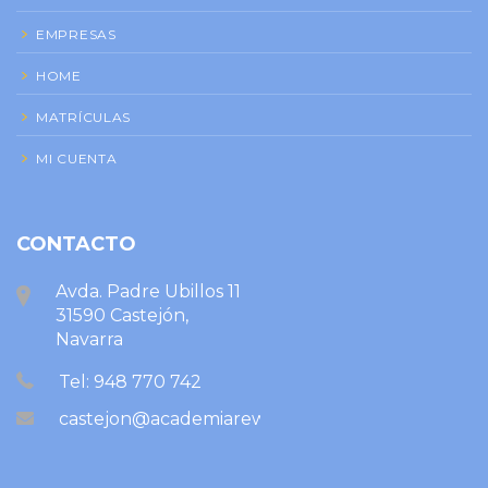
EMPRESAS
HOME
MATRÍCULAS
MI CUENTA
CONTACTO
Avda. Padre Ubillos 11
31590 Castejón,
Navarra
Tel: 948 770 742
castejon@academiareward.com