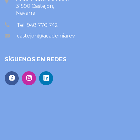
31590 Castejón,
Navarra
Tel: 948 770 742
castejon@academiareward.com
SÍGUENOS EN REDES