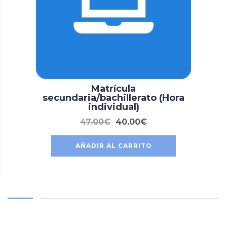
Matrícula
secundaria/bachillerato (Hora
individual)
47.00
€
40.00
€
AÑADIR AL CARRITO