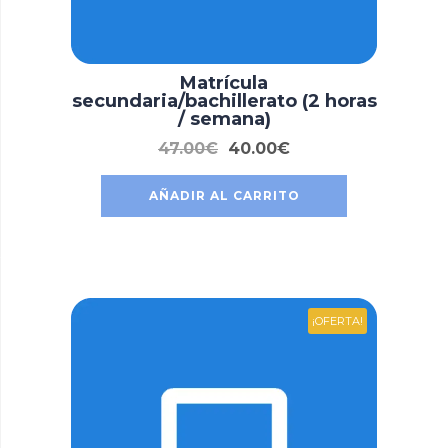
Matrícula
secundaria/bachillerato (2 horas
/ semana)
47.00
€
40.00
€
AÑADIR AL CARRITO
¡OFERTA!