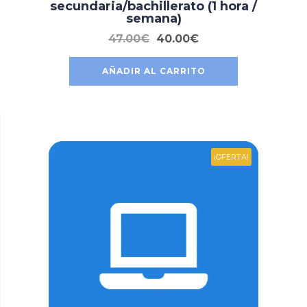
secundaria/bachillerato (1 hora /
semana)
47.00
€
40.00
€
AÑADIR AL CARRITO
¡OFERTA!